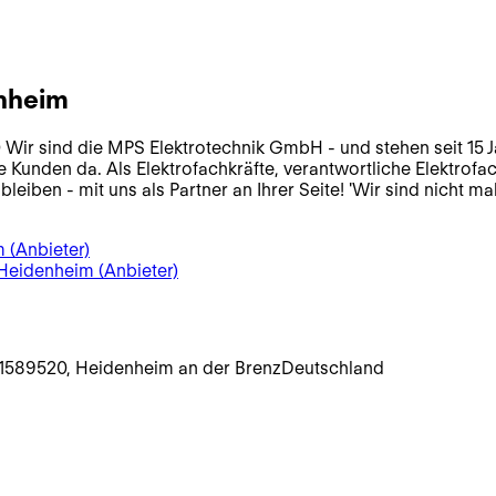
nheim
 sind die MPS Elektrotechnik GmbH - und stehen seit 15 Jahr
e Kunden da. Als Elektrofachkräfte, verantwortliche Elektrofa
iben - mit uns als Partner an Ihrer Seite! 'Wir sind nicht mah
m
(Anbieter)
 Heidenheim
(Anbieter)
15
89520
,
Heidenheim an der Brenz
Deutschland